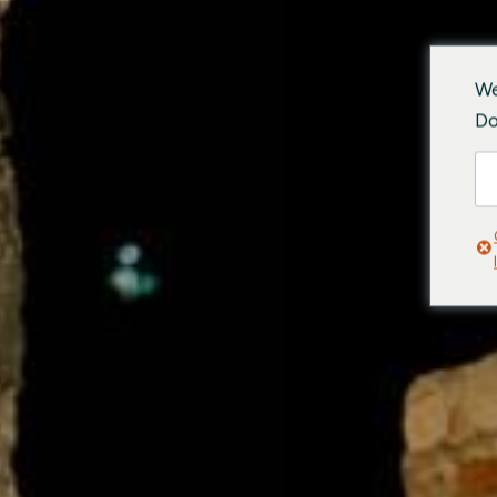
We
Do