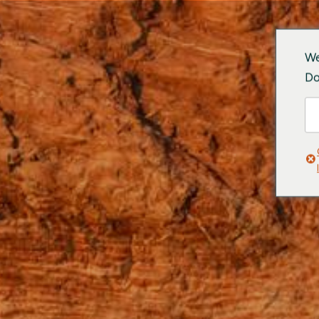
We
Do