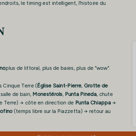
ndroits, le timing est intelligent, l'histoire du
N
ino
plus de littoral, plus de baies, plus de "wow".
s Cinque Terre (
Église Saint-Pierre
,
Grotte de
 salle de bain,
Monestérols
,
Punta Pineda
, chute
ue Terre) → côte en direction de
Punta Chiappa
→
tofino
(temps libre sur la Piazzetta) → retour au