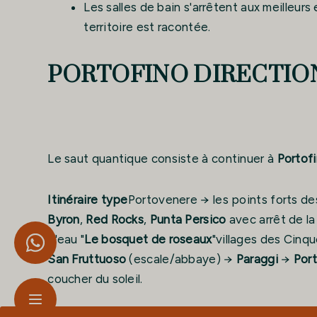
Les salles de bain s'arrêtent aux meilleurs e
territoire est racontée.
PORTOFINO DIRECTIO
Le saut quantique consiste à continuer à
Portof
Itinéraire type
Portovenere → les points forts de
Byron
,
Red Rocks
,
Punta Persico
avec arrêt de la
d'eau "
Le bosquet de roseaux
"villages des Cinq
San Fruttuoso
(escale/abbaye) →
Paraggi
→
Por
coucher du soleil.